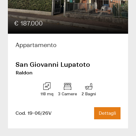
€ 187.000
Appartamento
San Giovanni Lupatoto
Raldon
118 mq
3 Camere
2 Bagni
Cod. 19-06/26V
Dettagli