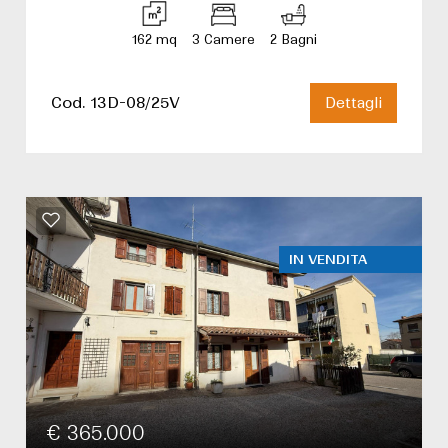
162 mq
3 Camere
2 Bagni
Cod. 13D-08/25V
Dettagli
IN VENDITA
€ 365.000