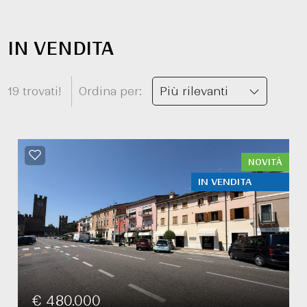
IN VENDITA
19 trovati!
Ordina per:
Più rilevanti
NOVITÀ
IN VENDITA
€ 480.000