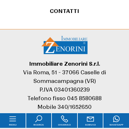
CONTATTI
Immobiliare Zenorini S.r.l.
Via Roma, 51 - 37066 Caselle di
Sommacampagna (VR)
P.IVA 03401360239
Telefono fisso
045 8580688
Mobile
340/1652650
Sitemap
MENU
RICERCA
CHIAMACI
SCRIVICI
WHATSAPP