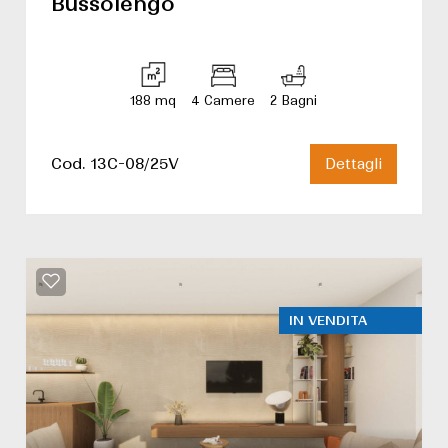
Bussolengo
188 mq
4 Camere
2 Bagni
Cod. 13C-08/25V
Dettagli
IN VENDITA