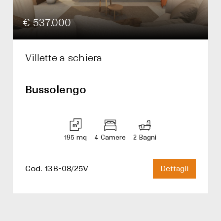
€ 537.000
Villette a schiera
Bussolengo
195 mq
4 Camere
2 Bagni
Cod. 13B-08/25V
Dettagli